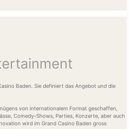
tertainment
Casino Baden. Sie definiert das Angebot und die
nügens von internationalem Format geschaffen,
nlässe, Comedy-Shows, Parties, Konzerte, aber auch
nnovation wird im Grand Casino Baden gross