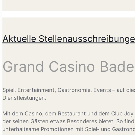
Aktuelle Stellenausschreibung
Grand Casino Baden
Spiel, Entertainment, Gastronomie, Events – auf die
Dienstleistungen.
Mit dem Casino, dem Restaurant und dem Club Joy
der seinen Gästen etwas Besonderes bietet. So find
unterhaltsame Promotionen mit Spiel- und Gastrono