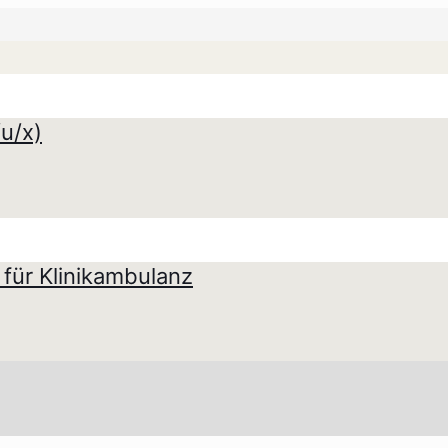
u/x)
für Klinikambulanz